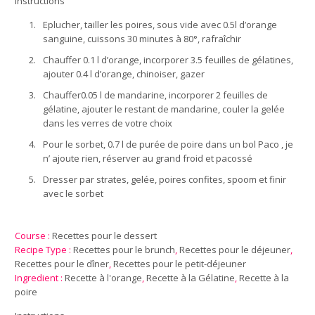
Instructions
1.
Eplucher, tailler les poires, sous vide avec 0.5l d’orange
sanguine, cuissons 30 minutes à 80°, rafraîchir
2.
Chauffer 0.1 l d’orange, incorporer 3.5 feuilles de gélatines,
ajouter 0.4 l d’orange, chinoiser, gazer
3.
Chauffer0.05 l de mandarine, incorporer 2 feuilles de
gélatine, ajouter le restant de mandarine, couler la gelée
dans les verres de votre choix
4.
Pour le sorbet, 0.7 l de purée de poire dans un bol Paco , je
n’ ajoute rien, réserver au grand froid et pacossé
5.
Dresser par strates, gelée, poires confites, spoom et finir
avec le sorbet
Course :
Recettes pour le dessert
Recipe Type :
Recettes pour le brunch
,
Recettes pour le déjeuner
,
Recettes pour le dîner
,
Recettes pour le petit-déjeuner
Ingredient :
Recette à l'orange
,
Recette à la Gélatine
,
Recette à la
poire