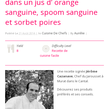
dans un jus d’ orange
sanguine, spoom sanguine
et sorbet poires
Cuisine De Chefs
Aurélie
Publié Le
21 Août 2014 |
In
|
By
|
Yield
Difficulty Level
8
Recette de
cuisine facile
Une recette signée
Jérôme
Cazanave
, Chef du Jarousset à
Murat dans le Cantal.
Découvrez ses produits
préférés et ses conseils.