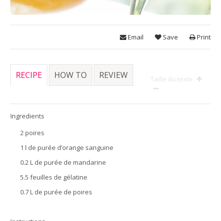
Email
Save
Print
RECIPE
HOW TO
REVIEW
Taille du texte
Ingredients
2 poires
1 l de purée d’orange sanguine
0.2 L de purée de mandarine
5.5 feuilles de gélatine
0.7 L de purée de poires