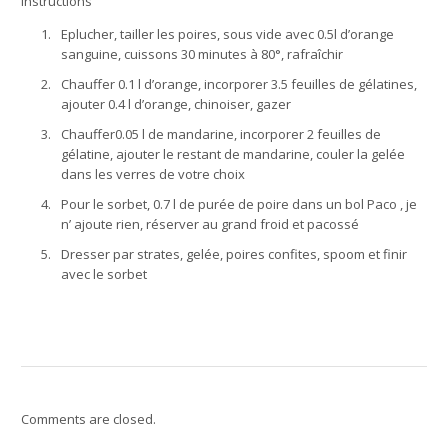
Instructions
1.
Eplucher, tailler les poires, sous vide avec 0.5l d’orange
sanguine, cuissons 30 minutes à 80°, rafraîchir
2.
Chauffer 0.1 l d’orange, incorporer 3.5 feuilles de gélatines,
ajouter 0.4 l d’orange, chinoiser, gazer
3.
Chauffer0.05 l de mandarine, incorporer 2 feuilles de
gélatine, ajouter le restant de mandarine, couler la gelée
dans les verres de votre choix
4.
Pour le sorbet, 0.7 l de purée de poire dans un bol Paco , je
n’ ajoute rien, réserver au grand froid et pacossé
5.
Dresser par strates, gelée, poires confites, spoom et finir
avec le sorbet
Comments are closed.