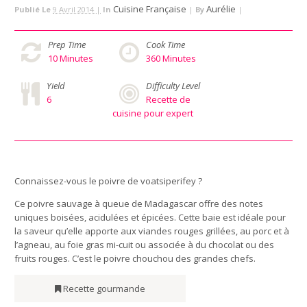
Cuisine Française
Aurélie
Publié Le
9 Avril 2014 |
In
|
By
|
Prep Time
Cook Time
10
Minutes
360
Minutes
Yield
Difficulty Level
6
Recette de
cuisine pour expert
Connaissez-vous le poivre de voatsiperifey ?
Ce poivre sauvage à queue de Madagascar offre des notes
uniques boisées, acidulées et épicées. Cette baie est idéale pour
la saveur qu’elle apporte aux viandes rouges grillées, au porc et à
l’agneau, au foie gras mi-cuit ou associée à du chocolat ou des
fruits rouges. C’est le poivre chouchou des grandes chefs.
Recette gourmande