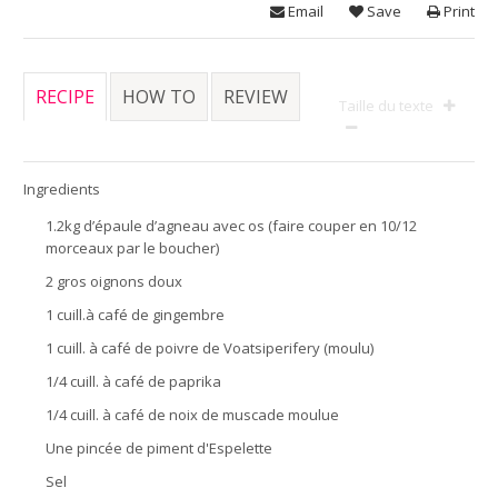
Email
Save
Print
RECIPE
HOW TO
REVIEW
Taille du texte
Ingredients
1.2kg d’épaule d’agneau avec os (faire couper en 10/12
morceaux par le boucher)
2 gros oignons doux
1 cuill.à café de gingembre
1 cuill. à café de poivre de Voatsiperifery (moulu)
1/4 cuill. à café de paprika
1/4 cuill. à café de noix de muscade moulue
Une pincée de piment d'Espelette
Sel